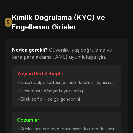
Kimlik Doğrulama (KYC) ve
5
Engellenen Girisler
Neden gerekli?
Güvenlik, yaş doğrulama ve
kara para aklama (AML) uyumluluğu için.
Yaygin Red Sebepleri
• Dusuk belge kalitesi (bulanik, kirpilmis, yansimali)
• Hesaptaki ad/soyad uyusmazligi
• Eksik selfie + belge gonderimi
Cozumler
• Renkli, tam cerceve, parlamasiz fotograf kullanin