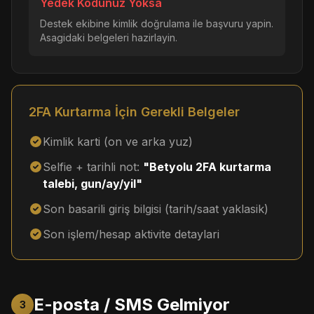
Yedek Kodunuz Yoksa
Destek ekibine kimlik doğrulama ile başvuru yapin.
Asagidaki belgeleri hazirlayin.
2FA Kurtarma İçin Gerekli Belgeler
Kimlik karti (on ve arka yuz)
Selfie + tarihli not:
"Betyolu 2FA kurtarma
talebi, gun/ay/yil"
Son basarili giriş bilgisi (tarih/saat yaklasik)
Son işlem/hesap aktivite detaylari
E-posta / SMS Gelmiyor
3