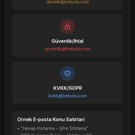
destek@betyolu.com
Güvenlik/Ihlal
gü
venlik@betyolu.com
KVKK/GDPR
kvkk@betyolu.com
Ornek E-posta Konu Satirlari
• "Hesap Kurtarma – Şifre Sıfırlama"