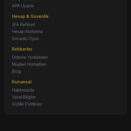
APK Uyarisi
Hesap & Güvenlik
2FA Rehberi
Hesap Kurtarma
Sorumlu Oyun
Rehberler
Ödeme Yontemleri
Müşteri Hizmetleri
Blog
Kurumsal
Hakkimizda
Yasal Bilgiler
Gizlilik Politikası