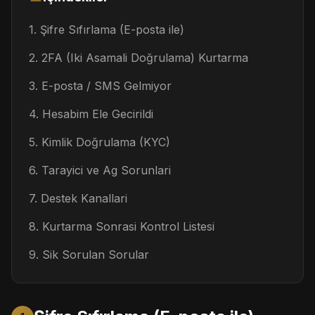
1. Şifre Sıfırlama (E-posta ile)
2. 2FA (Iki Asamali Doğrulama) Kurtarma
3. E-posta / SMS Gelmiyor
4. Hesabim Ele Gecirildi
5. Kimlik Doğrulama (KYC)
6. Tarayici ve Ag Sorunlari
7. Destek Kanallari
8. Kurtarma Sonrasi Kontrol Listesi
9. Sik Sorulan Sorular