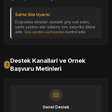
Sahte Site Uyarisi
Doğrulama olmadan otomatik giriş vaat eden,
yanlis yazilmis alan adlarina (orn. betyo
1
u) dikkat
edin.
Giriş yardimi sayfasindan
kontrol edin.
Destek Kanallari ve Ornek
7
Başvuru Metinleri
Genel Destek