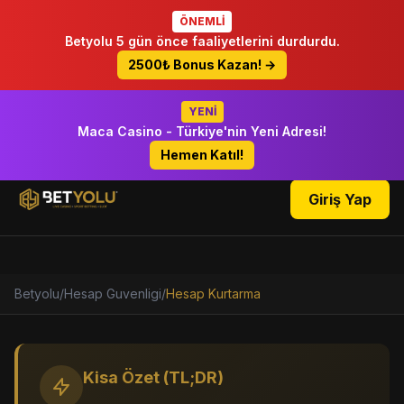
ÖNEMLİ
Betyolu 5 gün önce faaliyetlerini durdurdu.
2500₺ Bonus Kazan! →
YENİ
Maca Casino - Türkiye'nin Yeni Adresi!
AKTİF
betyolu288.com
Hemen Katıl!
Giriş Yap
Betyolu
/
Hesap Guvenligi
/
Hesap Kurtarma
Kisa Özet (TL;DR)