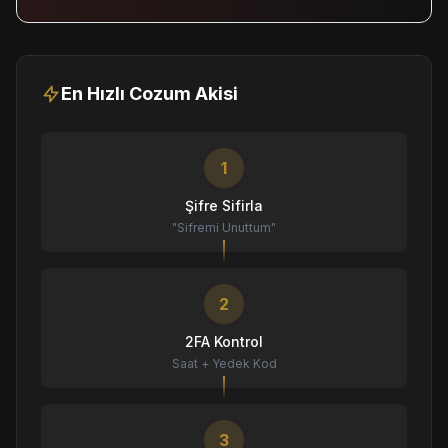
En Hızlı Cozum Akisi
1
Şifre Sifirla
"Sifremi Unuttum"
2
2FA Kontrol
Saat + Yedek Kod
3