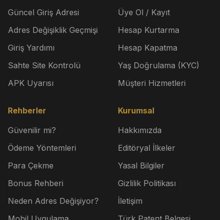
Güncel Giriş Adresi
Üye Ol / Kayıt
Adres Değişiklik Geçmişi
Hesap Kurtarma
Giriş Yardımı
Hesap Kapatma
Sahte Site Kontrolü
Yaş Doğrulama (KYC)
APK Uyarısı
Müşteri Hizmetleri
Rehberler
Kurumsal
Güvenilir mi?
Hakkımızda
Ödeme Yöntemleri
Editöryal İlkeler
Para Çekme
Yasal Bilgiler
Bonus Rehberi
Gizlilik Politikası
Neden Adres Değişiyor?
İletişim
Mobil Uygulama
Türk Patent Belgesi