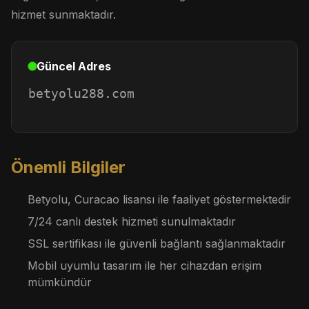
hizmet sunmaktadır.
Güncel Adres
betyolu288.com
Önemli Bilgiler
Betyolu, Curacao lisansı ile faaliyet göstermektedir
7/24 canlı destek hizmeti sunulmaktadır
SSL sertifikası ile güvenli bağlantı sağlanmaktadır
Mobil uyumlu tasarım ile her cihazdan erişim
mümkündür