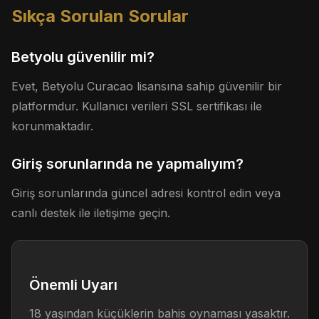
Sıkça Sorulan Sorular
Betyolu güvenilir mi?
Evet, Betyolu Curacao lisansına sahip güvenilir bir
platformdur. Kullanıcı verileri SSL sertifikası ile
korunmaktadır.
Giriş sorunlarında ne yapmalıyım?
Giriş sorunlarında güncel adresi kontrol edin veya
canlı destek ile iletişime geçin.
Önemli Uyarı
18 yaşından küçüklerin bahis oynaması yasaktır.