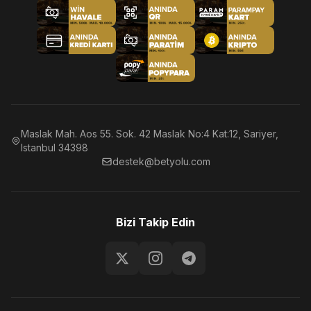
Maslak Mah. Aos 55. Sok. 42 Maslak No:4 Kat:12, Sariyer,
Istanbul 34398
destek@betyolu.com
Bizi Takip Edin