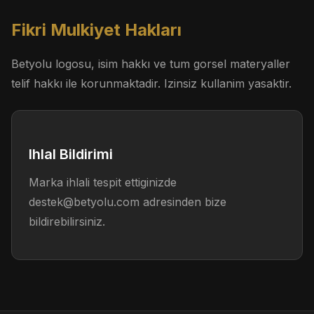
Fikri Mulkiyet Hakları
Betyolu logosu, isim hakkı ve tum gorsel materyaller
telif hakkı ile korunmaktadir. Izinsiz kullanim yasaktir.
Ihlal Bildirimi
Marka ihlali tespit ettiginizde
destek@betyolu.com
adresinden bize
bildirebilirsiniz.