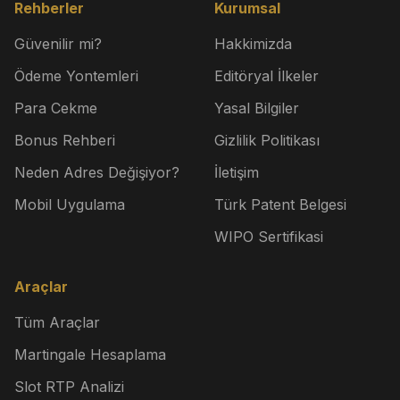
Rehberler
Kurumsal
Güvenilir mi?
Hakkimizda
Ödeme Yontemleri
Editöryal İlkeler
Para Cekme
Yasal Bilgiler
Bonus Rehberi
Gizlilik Politikası
Neden Adres Değişiyor?
İletişim
Mobil Uygulama
Türk Patent Belgesi
WIPO Sertifikasi
Araçlar
Tüm Araçlar
Martingale Hesaplama
Slot RTP Analizi